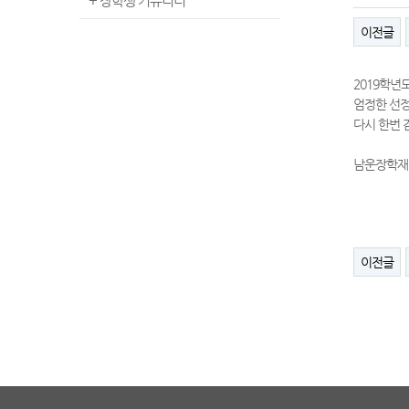
+ 장학생 커뮤니티
이전글
2019학년
엄정한 선정
다시 한번 
남운장학재
이전글