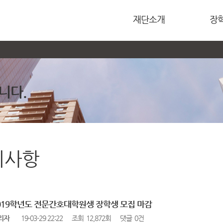
재단소개
장
니다.
지사항
2019학년도 전문간호대학원생 장학생 모집 마감
리자
19-03-29 22:22
조회
12,872회
댓글
0건