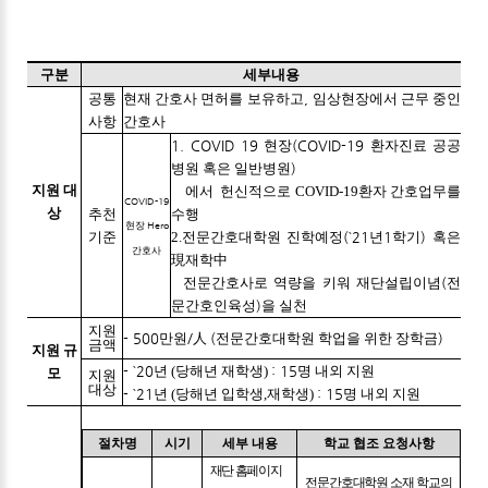
구분
세부내용
공통
현재 간호사 면허를 보유하고
,
임상현장에서 근무 중인
사항
간호사
1. COVID 19
현장
(COVID-19
환자진료 공공
병원 혹은 일반병원
)
지원 대
에서
헌신적으로
COVID-19
환자 간호업무를
COVID-19
상
추천
수행
Hero
현장
기준
2.전문간호대학원 진학예정
(`21
년
1
학기
)
혹은
간호사
現
재학
中
전문간호사로 역량을 키워 재단설립이념
(
전
문간호인육성
)
을 실천
지원
- 500
만원
/
人
(
전문간호대학원 학업을 위한 장학금
)
금액
지원 규
- `20
년 (당해년 재학생)
: 15
명 내외 지원
모
지원
대상
- `21
년 (당해년 입학생,재학생)
: 15
명 내외 지원
절차명
시기
세부 내용
학교 협조 요청사항
재단 홈페이지
전문간호대학원 소재 학교의