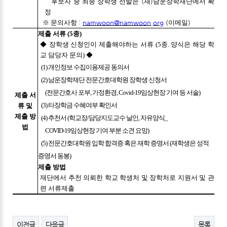
후보자 중 최종 장학생 선발은
(
재
)
남운장학재단에서 확
정
※
문의사항
:
namwoon@namwoon.org
(
이메일
)
제출 서류 (5종)
◆ 장학생 신청인이 제출해야하는 서류 (5종. 양식은 해당 학
교 담당자 문의)
◆
(1) 개인정보 수집이용제공 동의서
(2) 남운장학재단 전문간호대학원 장학생 신청서
(전문간호사 포부, 가정환경, Covid-19임상현장 기여 등 서술)
제출 서
(3) 타장학금 수혜여부 확인서
류 및
제출 방
(4) 추천서 (학교장/담당지도교수 날인, 자유양식_
법
COVID-19임상현장 기여 부분 소견 요망)
(5) 전문간호대학원 입학 합격증 혹은 재학 증명서 (재학생은 성적
증명서 동봉)
제출 방법
재단에서 추천 의뢰한 학교 학생처 및 장학처로 지원서 및 관
련 서류제출
이전글
다음글
목록