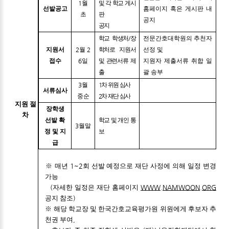
1
월
및 각 학교 게시
선발공고
홈페이지 혹은 게시판 내
초
판
공지
공지
학교 학생처
/
장
전문간호대학원의 추천자
지원서
2
월
2
학처로 지원서
선정 및
접수
6
일
및 관련서류 제
지원자 제출서류 취합 일
출
괄 송부
3
월
1
차 위원 심사
서류심사
중순
2
차 재단 심사
지원 절
장학생
차
선발 확
학교 및 개인 통
3
월
말
정 및 지
보
급
※
매년
1~2
회 선발 예정으로 재단 사정에 의해 일정 변경
가능
(
자세한 일정은 재단 홈페이지
WWW.NAMWOON.ORG
공지 참조
)
※
해당 학교장 및 한국간호교육평가원 위원에게 후보자 추
천권 부여
,